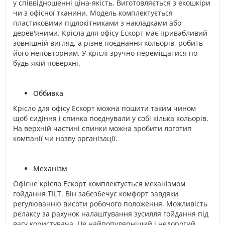
у співвідношенні ціна-якість. Виготовляється з екошкіри
чи з офісної тканини. Модель комплектується
пластиковими підлокітниками з накладками або
дерев'яними. Крісла для офісу Ескорт має привабливий
зовнішній вигляд, а різне поєднання кольорів, робить
його неповторним. У кріслі зручно переміщатися по
будь-якій поверхні.
Оббивка
Крісло для офісу Ескорт можна пошити таким чином
щоб сидіння і спинка поєднували у собі кілька кольорів.
На верхній частині спинки можна зробити логотип
компанії чи назву організації.
Механізм
Офісне крісло Ескорт комплектується механізмом
гойдання TILT. Він забезбечує комфорт завдяки
регулюванню висоти робочого положення. Можливість
релаксу за рахунок налаштування зусилля гойдання під
вагу користувача. Це найпопулярніший і недорогий