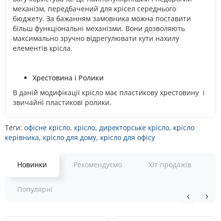
механізм, передбачений для крісел середнього
бюджету. За бажанням замовника можна поставити
більш функціональні механізми. Вони дозволяють
максимально зручно відрегулювати кути нахилу
елементів крісла.
Хрестовина і Ролики
В даній модифікації крісло має пластикову хрестовину і
звичайні пластикові ролики.
Теги:
офісне крісло
,
крісло
,
директорське крісло
,
крісло
керівника
,
крісло для дому
,
крісло для офісу
Новинки
Рекомендуємо
Хіт продажів
Популярні