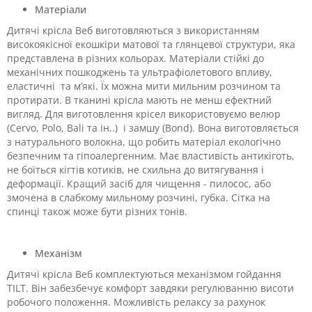
Матеріали
Дитячі крісла Веб виготовляються з використанням
високоякісної екошкіри матової та глянцевої структури, яка
представлена в різних кольорах. Матеріали стійкі до
механічних пошкоджень та ультрафіолетового впливу,
еластичні та м’які. Їх можна мити мильним розчином та
протирати. В тканині крісла мають не менш ефектний
вигляд. Для виготовлення крісел використовуємо велюр
(Cervo, Polo, Bali та ін..) і замшу (Bond). Вона виготовляється
з натурального волокна, що робить матеріал екологічно
безпечним та гіпоалергенним. Має властивість антикіготь,
не боїться кігтів котиків, не схильна до витягування і
деформації. Кращий засіб для чищення - пилосос, або
змочена в слабкому мильному розчині, губка.
Сітка на
спинці також може бути різних тонів.
Механізм
Дитячі крісла Веб комплектуються механізмом гойдання
TILT. Він забезбечує комфорт завдяки регулюванню висоти
робочого положення. Можливість релаксу за рахунок