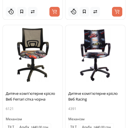
Дитяче комп'ютерне крісло
Дитяче комп'ютерне крісло
Веб Ferrari сітка чорна
Веб Racing
6121
4391
Механізм
Механізм
TILT
Anyfix
TILT
Anyfix
+440.00 грн
+440.00 грн