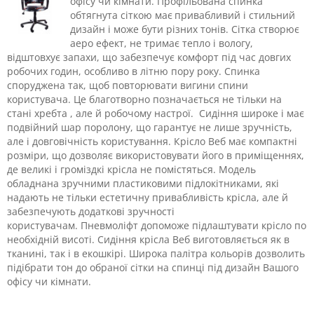
офісу чи кімнати.
Профільована спинка
обтягнута сіткою має
привабливий і стильний
дизайн і може бути різних тонів. Сітка створює
аеро ефект, не тримає тепло і вологу,
відштовхує запахи, що забезпечує комфорт під час довгих
робочих годин, особливо в літню пору року. Спинка
споруджена так, щоб повторювати вигини спини
користувача. Це благотворно позначається не тільки на
стані хребта , але й робочому настрої. Сидіння широке і має
подвійний шар поролону, що гарантує не лише зручність,
але і довговічність користування. Крісло
Веб
має компактні
розміри, що дозволяє використовувати його в приміщеннях,
де великі і громіздкі крісла не помістяться. Модель
обладнана зручними пластиковими підлокітниками, які
надають не тільки естетичну привабливість крісла, але й
забезпечують додаткові зручності
користувачам.
Пневмоліфт допоможе підлаштувати крісло по
необхідній висоті. Сидіння крісла Веб
виготовляється як в
тканині, так і в екошкірі. Широка палітра кольорів дозволить
підібрати тон до обраної сітки на с
пинці
під дизайн Вашого
офісу чи кімнати.