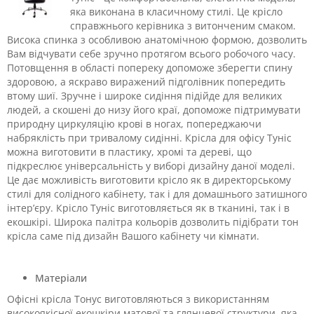
яка виконана в класичному стилі. Це крісло
справжнього керівника з витонченим смаком.
Висока спинка з особливою анатомічною формою, дозволить
Вам відчувати себе зручно протягом всього робочого часу.
Потовщення в області попереку допоможе зберегти спину
здоровою, а яскраво виражений підголівник попередить
втому шиї. Зручне і широке сидіння підійде для великих
людей, а скошені до низу його краї, допоможе підтримувати
природну циркуляцію крові в ногах, попереджаючи
набряклість при тривалому сидінні. Крісла для офісу Туніс
можна виготовити в пластику, хромі та дереві, що
підкреслює універсальність у виборі дизайну даної моделі.
Це дає можливість виготовити крісло як в директорському
стилі для солідного кабінету, так і для домашнього затишного
інтер’єру. Крісло Туніс виготовляється як в тканині, так і в
екошкірі. Широка палітра кольорів дозволить підібрати тон
крісла саме під дизайн Вашого кабінету чи кімнати.
Матеріали
Офісні крісла Тонус виготовляються з використанням
високоякісної екошкіри матової та глянцевої структури, яка