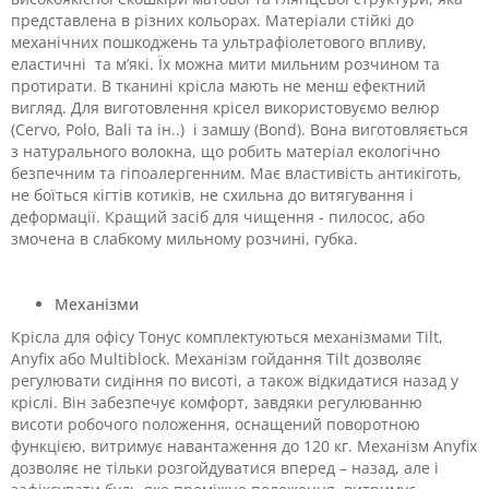
представлена в різних кольорах. Матеріали стійкі до
механічних пошкоджень та ультрафіолетового впливу,
еластичні та м’які. Їх можна мити мильним розчином та
протирати. В тканині крісла мають не менш ефектний
вигляд. Для виготовлення крісел використовуємо велюр
(Cervo, Polo, Bali та ін..) і замшу (Bond). Вона виготовляється
з натурального волокна, що робить матеріал екологічно
безпечним та гіпоалергенним. Має властивість антикіготь,
не боїться кігтів котиків, не схильна до витягування і
деформації. Кращий засіб для чищення - пилосос, або
змочена в слабкому мильному розчині, губка.
Механізми
Крісла для офісу Тонус комплектуються механізмами Tilt,
Anyfix або Multiblock. Механізм гойдання Tilt дозволяє
регулювати сидіння по висоті, а також відкидатися назад у
кріслі. Він забезпечує комфорт, завдяки регулюванню
висоти робочого nоложення, оснащений поворотною
функцією, витримує навантаження до 120 кг. Механізм Anyfix
дозволяє не тільки розгойдуватися вперед – назад, але і