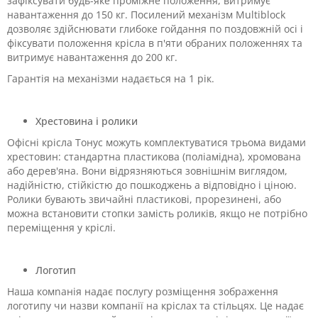
зафіксувати будь-яке проміжне положення, витримує
навантаження до 150 кг. Посилений механізм Multiblock
дозволяє здійснювати глибоке гойдання по поздовжній осі і
фіксувати положення крісла в п'яти обраних положеннях та
витримує навантаження до 200 кг.
Гарантія на механізми надається на 1 рік.
Хрестовина і ролики
Офісні крісла Тонус можуть комплектуватися трьома видами
хрестовин: стандартна пластикова (поліамідна), хромована
або дерев'яна. Вони відрязняються зовнішнім виглядом,
надійністю, стійкістю до пошкоджень а відповідно і ціною.
Ролики бувають звичайні пластикові, прорезинені, або
можна встановити стопки замість роликів, якщо не потрібно
переміщення у кріслі.
Логотип
Наша комnанія надає послугу розміщення зображення
логотипу чи назви компанії на кріслах та стільцях. Це надає