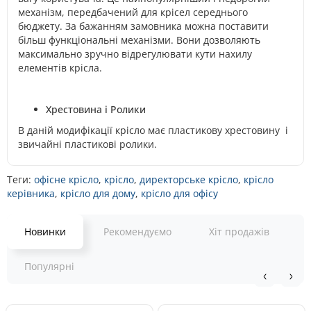
механізм, передбачений для крісел середнього
бюджету. За бажанням замовника можна поставити
більш функціональні механізми. Вони дозволяють
максимально зручно відрегулювати кути нахилу
елементів крісла.
Хрестовина і Ролики
В даній модифікації крісло має пластикову хрестовину і
звичайні пластикові ролики.
Теги:
офісне крісло
,
крісло
,
директорське крісло
,
крісло
керівника
,
крісло для дому
,
крісло для офісу
Новинки
Рекомендуємо
Хіт продажів
Популярні