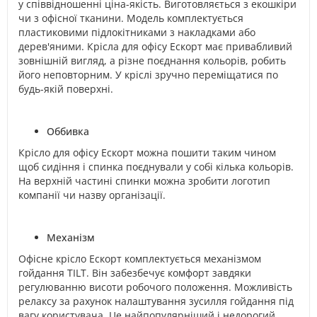
у співвідношенні ціна-якість. Виготовляється з екошкіри
чи з офісної тканини. Модель комплектується
пластиковими підлокітниками з накладками або
дерев'яними. Крісла для офісу Ескорт має привабливий
зовнішній вигляд, а різне поєднання кольорів, робить
його неповторним. У кріслі зручно переміщатися по
будь-якій поверхні.
Оббивка
Крісло для офісу Ескорт можна пошити таким чином
щоб сидіння і спинка поєднували у собі кілька кольорів.
На верхній частині спинки можна зробити логотип
компанії чи назву організації.
Механізм
Офісне крісло Ескорт комплектується механізмом
гойдання TILT. Він забезбечує комфорт завдяки
регулюванню висоти робочого положення. Можливість
релаксу за рахунок налаштування зусилля гойдання під
вагу користувача. Це найпопулярніший і недорогий