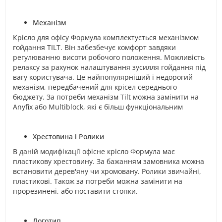
Механізм
Крісло для офісу Формула комплектується механізмом
гойдання TILT. Він забезбечує комфорт завдяки
регулюванню висоти робочого положення. Можливість
релаксу за рахунок налаштування зусилля гойдання під
вагу користувача. Це найпопулярніший і недорогий
механізм, передбачений для крісел середнього
бюджету. За потреби механізм Tilt можна замінити на
Anyfix або Multiblock, які є більш функціональним
Хрестовина і Ролики
В даній модифікації офісне крісло Формула має
пластикову хрестовину. За бажанням замовника можна
встановити дерев'яну чи хромовану. Ролики звичайні,
пластикові. Також за потреби можна замінити на
прорезинені, або поставити стопки.
Логотип