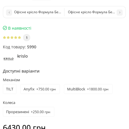
Офісне крісло Формула Бежеве/Сіре Rozana 01
Офісне крісло Формула Бежеве/Чор
В наявності
1
Код товару:
5990
krislo
Доступні варіанти
Механізм
TILT
Anyfix
MultiBlock
+750.00 грн
+1800.00 грн
Колеса
Прорезинені
+250.00 грн
6430.00 грн