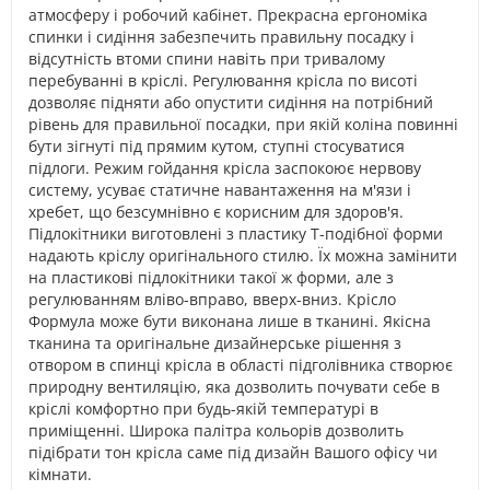
атмосферу і робочий кабінет. Прекрасна ергономіка
спинки і сидіння забезпечить правильну посадку і
відсутність втоми спини навіть при тривалому
перебуванні в кріслі. Регулювання крісла по висоті
дозволяє підняти або опустити сидіння на потрібний
рівень для правильної посадки, при якій коліна повинні
бути зігнуті під прямим кутом, ступні стосуватися
підлоги. Режим гойдання крісла заспокоює нервову
систему, усуває статичне навантаження на м'язи і
хребет, що безсумнівно є корисним для здоров'я.
Підлокітники виготовлені з пластику Т-подібної форми
надають кріслу оригінального стилю. Їх можна замінити
на пластикові підлокітники такої ж форми, але з
регулюванням вліво-вправо, вверх-вниз. Крісло
Формула може бути виконана лише в тканині. Якісна
тканина та оригінальне дизайнерське рішення з
отвором в спинці крісла в області підголівника створює
природну вентиляцію, яка дозволить почувати себе в
кріслі комфортно при будь-якій температурі в
приміщенні. Широка палітра кольорів дозволить
підібрати тон крісла саме під дизайн Вашого офісу чи
кімнати.