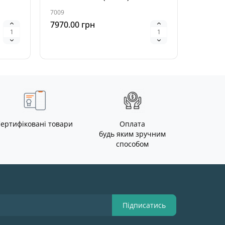
7009
5500
7970.00 грн
6930.0
ертифіковані товари
Оплата
будь яким зручним
способом
Підписатись