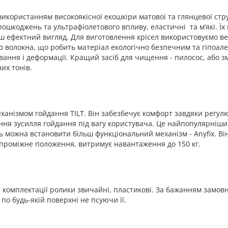
використанням високоякісної екошкіри матової та глянцевої стр
 пошкоджень та ультрафіолетового впливу, еластичні та м’які. 
 ефектний вигляд. Для виготовлення крісел використовуємо велюр
о волокна, що робить матеріал екологічно безпечним та гіпоале
ягування і деформації. Кращий засіб для чищення - пилосос, або
их тонів.
еханізмом гойдання TILT. Він забезбечує комфорт завдяки регу
ння зусилля гойдання під вагу користувача. Це найпопулярніши
ь можна встановити більш функціональний механізм - Anyfix. Ві
ке проміжне положення, витримує навантаження до 150 кг.
й комплектації ролики звичайні, пластикові. За бажанням замов
по будь-якій поверхні не псуючи її.