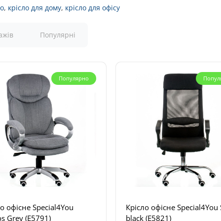
ло
,
крісло для дому
,
крісло для офісу
ажів
Популярні
Популярно
Попул
о офісне Special4You
Крісло офісне Special4You 
s Grey (E5791)
black (E5821)