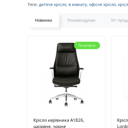
Теги:
дитяче крісло
,
в кімнату
,
офісне крісло
,
кріс
Новинки
Рекомендуємо
Хіт прод
Популярно
Крісло керівника A1826,
Крісл
шкіряне, чорне
Lordo