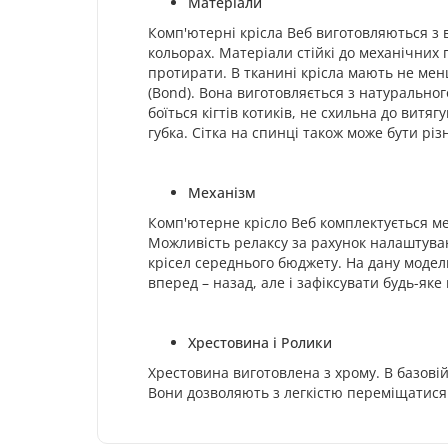
Матеріали
Комп'ютерні крісла Веб виготовляються з 
кольорах. Матеріали стійкі до механічних
протирати. В тканині крісла мають не менш
(Bond). Вона виготовляється з натуральног
боїться кігтів котиків, не схильна до вит
губка.
Сітка на спинці також може бути різн
Механізм
Комп'ютерне крісло Веб комплектується м
Можливість релаксу за рахунок налаштува
крісел середнього бюджету. На дану модел
вперед – назад, але і зафіксувати будь-я
Хрестовина і Ролики
Хрестовина виготовлена з хрому. В базові
Вони дозволяють з легкістю переміщатися 