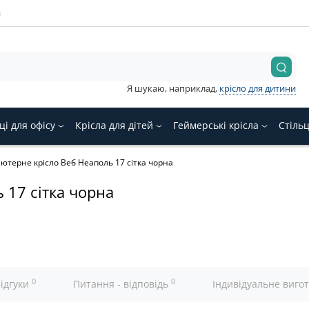
и
Я шукаю, наприклад,
крісло для дитини
ці для офісу
Крісла для дітей
Геймерські крісла
Стіль
ютерне крісло Веб Неаполь 17 сітка чорна
 17 сітка чорна
0
0
ідгуки
Питання - відповідь
Індивідуальне виго