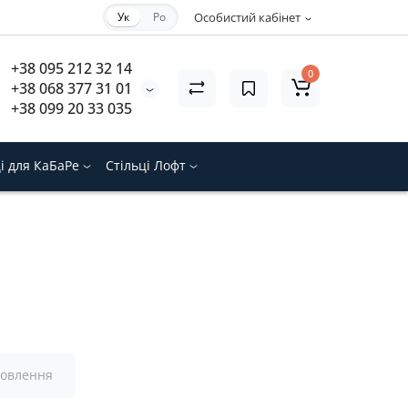
Ук
Ро
Особистий кабінет
+38 095 212 32 14
0
+38 068 377 31 01
+38 099 20 33 035
ці для КаБаРе
Стільці Лофт
товлення