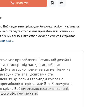
Купити
с
 Веб - відмінне крісло для будинку, офісу чи кімнати.
ка обтягнута сіткою має привабливий і стильний
 різних тонів. Сітка створює аеро ефект, не тримає
ти далі...
ткою має
привабливий і стильний дизайн і
печує комфорт під час довгих робочих
Це благотворно позначається не тільки на
 зручність, але і довговічність
ннях, де великі і громіздкі крісла не
привабливість крісла, але й забезпечують
ня крісла Веб
виготовляється як в тканині,
шого офісу чи кімнати.