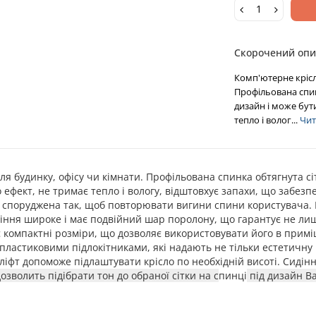
Скорочений опи
Комп'ютерне крісло
Профільована спин
дизайн і може бути
тепло і волог...
Чита
для будинку, офісу чи кімнати.
Профільована спинка обтягнута сі
о ефект, не тримає тепло і вологу, відштовхує запахи, що забез
а споруджена так, щоб повторювати вигини спини користувача. 
діння широке і має подвійний шар поролону, що гарантує не лише
 компактні розміри, що дозволяє використовувати його в приміще
ластиковими підлокітниками, які надають не тільки естетичну 
іфт допоможе підлаштувати крісло по необхідній висоті. Сидін
дозволить підібрати тон до обраної сітки на с
пинці
під дизайн Ва