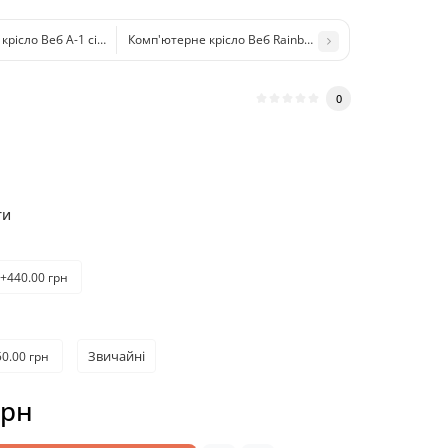
крісло Веб А-1 сітка червона
Комп'ютерне крісло Веб Rainbow Yellow сітка чорна
0
ти
+440.00 грн
Звичайні
0.00 грн
грн