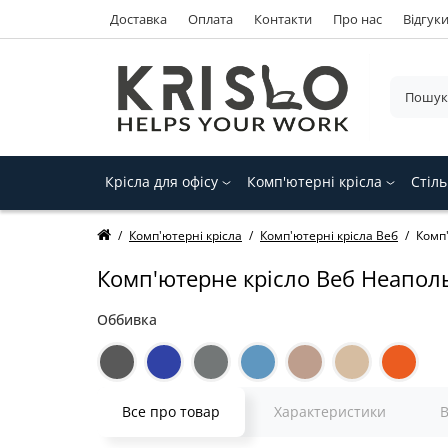
Доставка
Оплата
Контакти
Про нас
Відгук
Крісла для офісу
Комп'ютерні крісла
Стіль
Комп'ютерні крісла
Комп'ютерні крісла Веб
Комп'
Комп'ютерне крісло Веб Неаполь
Оббивка
Все про товар
Характеристики
В