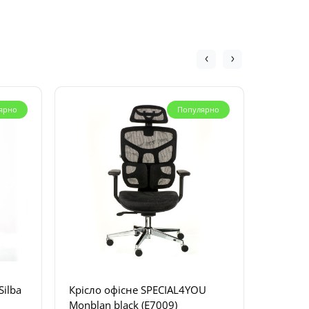
ярно
Популярно
Silba
Крісло офісне SPECIAL4YOU
Крісло 
Monblan black (E7009)
black (