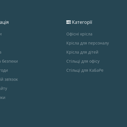
ація
Категорїї
и
Офісні крісла
Крісла для персоналу
а
Крісла для дітей
а безпеки
Стільці для офісу
годи
Стільці для КаБаРе
й зв’язок
айту
ики