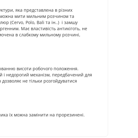
уктури, яка представлена в різних
Їх можна мити мильним розчином та
 (Cervo, Polo, Bali та ін..) і замшу
ргенним. Має властивість антикіготь, не
 змочена в слабкому мильному розчині,
люванню висоти робочого положення.
й і недорогий механізм, передбачений для
н дозволяє не тільки розгойдуватися
ника їх можна замінити на прорезинені.