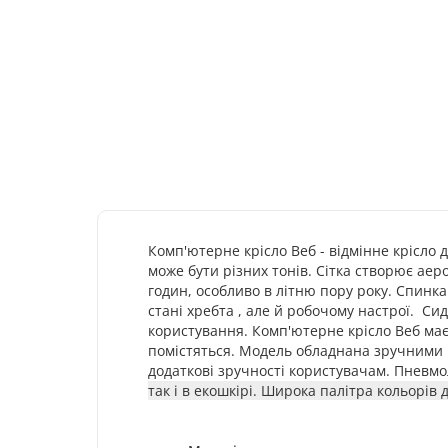
Комп'ютерне крісло Веб -
відмінне крісло 
може бути різних тонів. Сітка створює аер
годин, особливо в літню пору року. Спинк
стані хребта , але й робочому настрої. Си
користування. Комп'ютерне крісло
Веб
має
помістяться. Модель обладнана зручними п
додаткові зручності користувачам.
Пневмол
так і в екошкірі. Широка палітра кольорів 