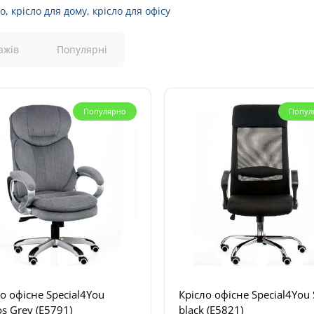
ло
,
крісло для дому
,
крісло для офісу
ажів
Популярні
Популярно
Попул
о офісне Special4You
Крісло офісне Special4You 
s Grey (E5791)
black (E5821)