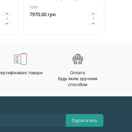
7009
5500
7970.00 грн
6930.0
ертифіковані товари
Оплата
будь яким зручним
способом
Підписатись