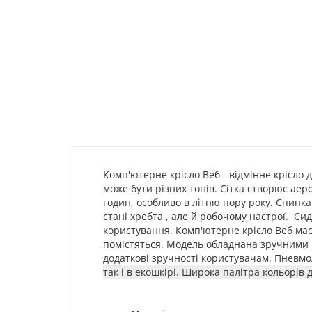
Комп'ютерне крісло Веб -
відмінне крісло 
може бути різних тонів. Сітка створює аер
годин, особливо в літню пору року. Спинк
стані хребта , але й робочому настрої. Си
користування. Комп'ютерне крісло
Веб
має
помістяться. Модель обладнана зручними п
додаткові зручності користувачам.
Пневмол
так і в екошкірі. Широка палітра кольорів 