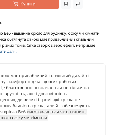
Купити
с
 Веб - відмінне крісло для будинку, офісу чи кімнати.
ка обтягнута сіткою має привабливий і стильний
 різних тонів. Сітка створює аеро ефект, не тримає
ти далі...
ткою має
привабливий і стильний дизайн і
печує комфорт під час довгих робочих
Це благотворно позначається не тільки на
 зручність, але і довговічність
ннях, де великі і громіздкі крісла не
привабливість крісла, але й забезпечують
ня крісла Веб
виготовляється як в тканині,
шого офісу чи кімнати.