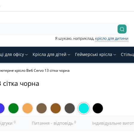
и
Я шукаю, наприклад,
крісло для дитини
ці для офісу
Крісла для дітей
Геймерські крісла
Стіль
ютерне крісло Веб Cervo 13 сітка чорна
 сітка чорна
0
0
ідгуки
Питання - відповідь
Індивідуальне виго