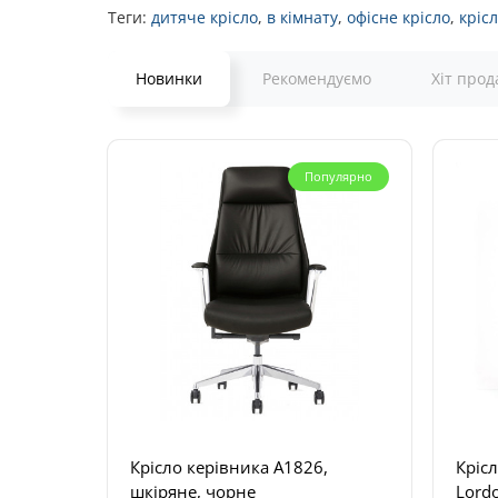
Теги:
дитяче крісло
,
в кімнату
,
офісне крісло
,
кріс
Новинки
Рекомендуємо
Хіт прод
Популярно
Крісло керівника A1826,
Крісл
шкіряне, чорне
Lordo