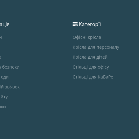
ація
Категорїї
и
Офісні крісла
Крісла для персоналу
а
Крісла для дітей
а безпеки
Стільці для офісу
годи
Стільці для КаБаРе
й зв’язок
айту
ики