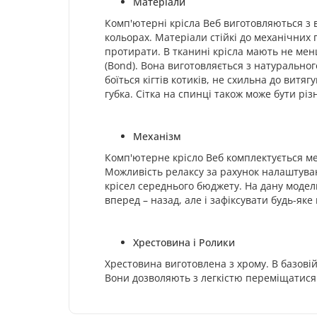
Матеріали
Комп'ютерні крісла Веб виготовляються з 
кольорах. Матеріали стійкі до механічних
протирати. В тканині крісла мають не менш
(Bond). Вона виготовляється з натуральног
боїться кігтів котиків, не схильна до вит
губка.
Сітка на спинці також може бути різн
Механізм
Комп'ютерне крісло Веб комплектується м
Можливість релаксу за рахунок налаштува
крісел середнього бюджету. На дану модел
вперед – назад, але і зафіксувати будь-я
Хрестовина і Ролики
Хрестовина виготовлена з хрому. В базові
Вони дозволяють з легкістю переміщатися 