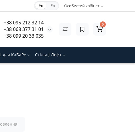
Ук
Ро
Особистий кабінет
+38 095 212 32 14
0
+38 068 377 31 01
+38 099 20 33 035
ці для КаБаРе
Стільці Лофт
товлення