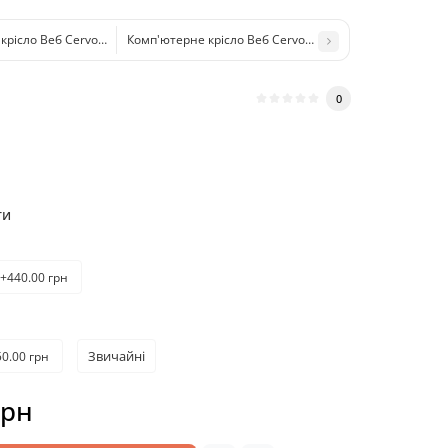
рісло Веб Cervo 06 сітка сіра
Комп'ютерне крісло Веб Cervo 37 сітка чорна
0
ти
+440.00 грн
Звичайні
0.00 грн
грн