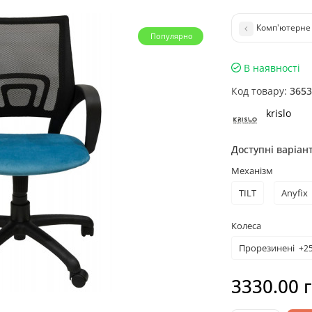
Комп'ютерне к
Популярно
В наявності
Код товару:
3653
krislo
Доступні варіан
Механізм
TILT
Anyfix
Колеса
Прорезинені
+25
3330.00 