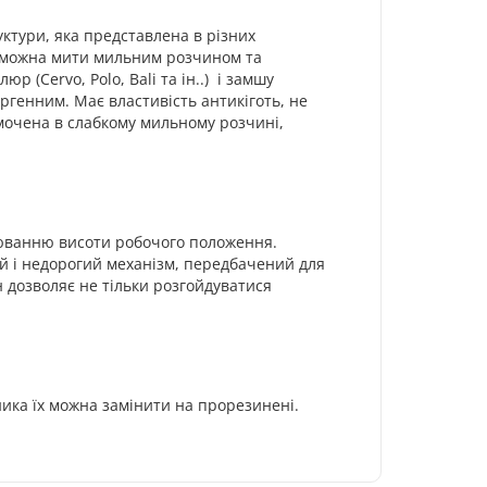
уктури, яка представлена в різних
Їх можна мити мильним розчином та
 (Cervo, Polo, Bali та ін..) і замшу
ргенним. Має властивість антикіготь, не
 змочена в слабкому мильному розчині,
люванню висоти робочого положення.
й і недорогий механізм, передбачений для
н дозволяє не тільки розгойдуватися
ника їх можна замінити на прорезинені.