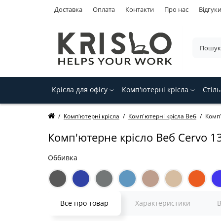
Доставка
Оплата
Контакти
Про нас
Відгук
Крісла для офісу
Комп'ютерні крісла
Стіль
Комп'ютерні крісла
Комп'ютерні крісла Веб
Комп'
Комп'ютерне крісло Веб Cervo 13
Оббивка
Все про товар
Характеристики
В