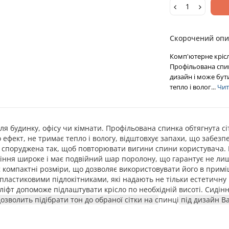
Скорочений опи
Комп'ютерне крісло
Профільована спин
дизайн і може бути
тепло і волог...
Чита
для будинку, офісу чи кімнати.
Профільована спинка обтягнута сі
о ефект, не тримає тепло і вологу, відштовхує запахи, що забез
а споруджена так, щоб повторювати вигини спини користувача. 
діння широке і має подвійний шар поролону, що гарантує не лише
 компактні розміри, що дозволяє використовувати його в приміще
ластиковими підлокітниками, які надають не тільки естетичну 
іфт допоможе підлаштувати крісло по необхідній висоті. Сидін
дозволить підібрати тон до обраної сітки на с
пинці
під дизайн Ва