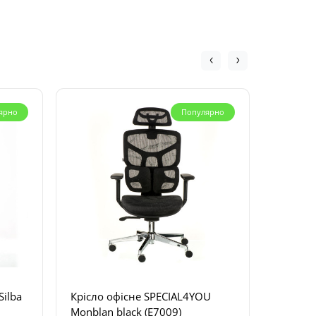
ярно
Популярно
Silba
Крісло офісне SPECIAL4YOU
Крісло 
Monblan black (E7009)
black (