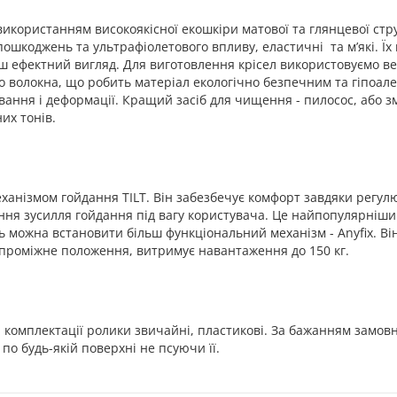
використанням високоякісної екошкіри матової та глянцевої стр
 пошкоджень та ультрафіолетового впливу, еластичні та м’які. 
 ефектний вигляд. Для виготовлення крісел використовуємо велюр
о волокна, що робить матеріал екологічно безпечним та гіпоале
ягування і деформації. Кращий засіб для чищення - пилосос, або
их тонів.
еханізмом гойдання TILT. Він забезбечує комфорт завдяки регу
ння зусилля гойдання під вагу користувача. Це найпопулярніши
ь можна встановити більш функціональний механізм - Anyfix. Ві
ке проміжне положення, витримує навантаження до 150 кг.
й комплектації ролики звичайні, пластикові. За бажанням замов
по будь-якій поверхні не псуючи її.