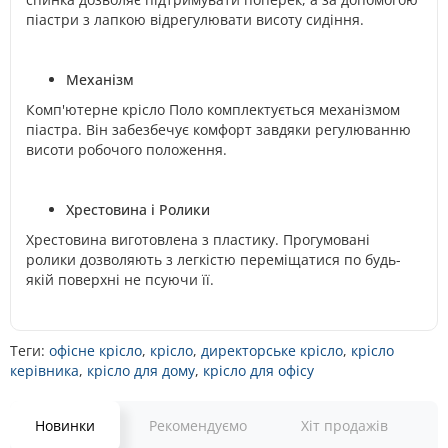
піастри з лапкою відрегулювати висоту сидіння.
Механізм
Комп'ютерне крісло Поло комплектується механізмом
піастра. Він забезбечує комфорт завдяки регулюванню
висоти робочого положення.
Хрестовина і Ролики
Хрестовина виготовлена з пластику. Прогумовані
ролики дозволяють з легкістю переміщатися по будь-
якій поверхні не псуючи її.
Теги:
офісне крісло
,
крісло
,
директорське крісло
,
крісло
керівника
,
крісло для дому
,
крісло для офісу
Новинки
Рекомендуємо
Хіт продажів